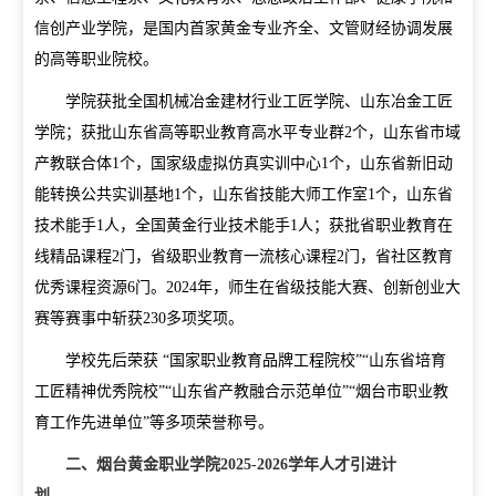
学校概况
信创产业学院，是国内首家黄金专业齐全、文管财经协调发展
学校简介
现任领导
校徽校训校风
办学定位
的高等职业院校。
校庆日
学院规划
学院获批全国机械冶金建材行业工匠学院、山东冶金工匠
学院；获批山东省高等职业教育高水平专业群
2
个，山东省市域
党建工作
产教联合体
1
个，国家级虚拟仿真实训中心
1
个，山东省新旧动
能转换公共实训基地
1
个，山东省技能大师工作室
1
个，山东省
招生就业
技术能手
1
人，全国黄金行业技术能手
1
人；获批省职业教育在
招生信息网
就业信息网
线精品课程
2
门，省级职业教育一流核心课程
2
门，省社区教育
优秀课程资源
6
门。
2024
年，师生在省级技能大赛、创新创业大
组织机构
赛等赛事中斩获
230
多项奖项。
教学机构
教辅机构
党政机构
学校先后荣获 “国家职业教育品牌工程院校”“山东省培育
工匠精神优秀院校”“山东省产教融合示范单位”“烟台市职业教
育工作先进单位”等多项荣誉称号。
二、烟台黄金职业学院
2025-2026
学年人才引进计
划