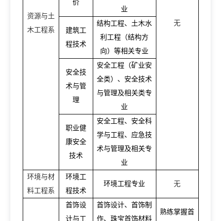
价
业
资源与土
无
结构工程、土木水
木工程系
建筑工
利工程（结构方
程技术
向）等相关专业
安全工程（矿业安
安全技
全类）、安全技术
术与管
与管理及相关类专
理
业
安全工程、安全科
职业健
学与工程、应急技
康安全
术与管理及相关专
技术
业
环境与材
环境工
环境工程专业
无
料工程系
程技术
首饰设
首饰设计、首饰制
熟练掌握首
计与工
作、珠宝首饰材料