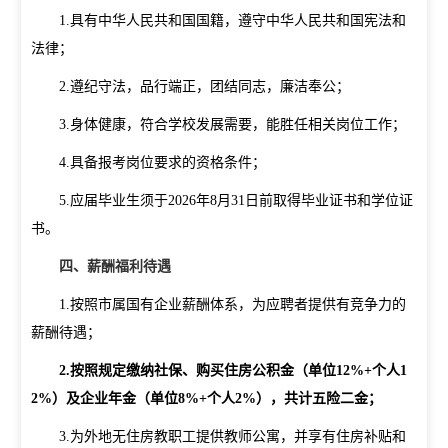
1.
具有中华人民共和国国籍，遵守中华人民共和国宪法和
法律；
2.
遵纪守法，品行端正，团结同志，廉洁奉公；
3.
身体健康，符合学校发展需要，能胜任相关岗位工作；
4.
具备报考岗位要求的资格条件；
5.
应届毕业生须于
2026
年
8
月
31
日前取得毕业证书和学位证
书。
四、薪酬福利待遇
1.
按照市属国有企业薪酬体系，为应聘者提供有竞争力的
薪酬待遇；
2.
按照规定缴纳社保、购买住房公积金（单位
12%+
个人
1
2%
）及企业年金（单位
8%+
个人
2%
），共计五险二金；
3.
为外地无住房教职工提供教师公寓，并享有住房补贴和