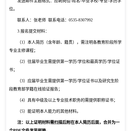
发送邮件主题格式：应聘岗位
-
姓名
-
毕业学校
-
专业
-
学历学
位。
联系人：张老师
联系电话：
0535-8307992
3.
报名提交材料：
（
1
）本人简历（含年龄、籍贯），需注明各教育阶段所学
专业主修课程；
（
2
）往届毕业生需提供第一学历
/
学位和最高学历
/
学位证
书；
（
3
）应届毕业生需提供第一学历
/
学位证书以及研究生阶
段教育部学籍在线验证报告；
（
4
）具有中级及以上专业技术职务的需提供职称证书；
（
5
）能证明本人能力的其他材料。
注：以上证明材料需扫描后附在本人简历后面，合并为一
个
PDF
文件发至邮箱。