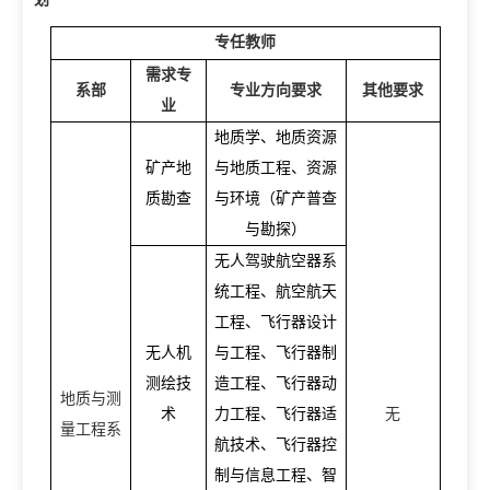
专任教师
需求专
系部
专业方向要求
其他要求
业
地质学、地质资源
矿产地
与地质工程、资源
质勘查
与环境（矿产普查
教学动态
与勘探）
无人驾驶航空器系
教学建设
校企合作
统工程、航空航天
教学运行
工程、飞行器设计
人才招聘
学籍管理
无人机
与工程、飞行器制
测绘技
造工程、飞行器动
信息公开
考务工作
地质与测
术
力工程、飞行器适
无
量工程系
航技术、飞行器控
制与信息工程、智