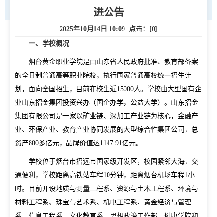
进公告
2025年10月14日 10:09 点击：[
0
]
一、学校概况
烟台黄金职业学院是由山东省人民政府批准、教育部备案
的全日制普通高等职业院校，执行国家普通高校统一招生计
划，面向全国招生，目前在校生近
15000
人。学校由大型国有企
业山东招金集团投资兴办（国企办学，公益大学）。山东招金
集团有限公司是一家以矿业链、深加工产业链为核心，金融产
业、环保产业、教育产业协同发展的大型综合性集团公司，总
资产
800
多亿元，品牌价值达
1147.91
亿元。
学校位于烟台市招远市国家级开发区，校园紧邻大海，交
通便利，学校距离高铁站车程
10
分钟，距离烟台机场车程
1
小
时。目前开设地质与测量工程系、资源与土木工程系、环境与
首页
材料工程系、珠宝与艺术系、机电工程系、黄金经济与管理
系、信息工程系、文化教育系、思想政治工作部、健康学院和