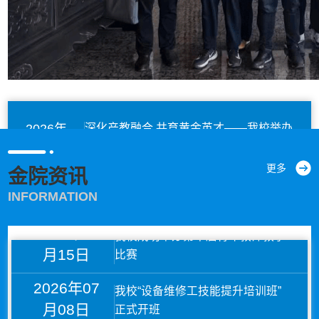
2026年
深化产教融合 共育黄金英才——我校举办
07月08日
海阳市人才政策宣讲暨鑫泰矿业订单班建
设座谈会
更多
金院资讯
2026年
陇南师范学院党委书记向君一行到我校考
INFORMATION
07月03日
察交流
2026年07
我校成功举办第十届青年教师教学
2026年
月15日
比赛
学校召开2026年办学质量中期总结汇报会
07月01日
2026年07
我校“设备维修工技能提升培训班”
2026年
我校在2026年烟台市职业院校教学能力大
月08日
正式开班