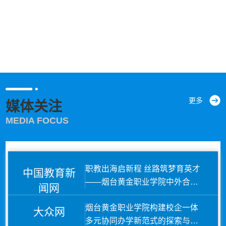
戎装铸魂砺青春 笃行逐梦启新程——记烟台黄金职
2026年06月10日
我校文化教育系学子在山东省第十六届全民健身运动
2026年06月03日
更多
媒体关注
MEDIA FOCUS
我校学子在第十五届“挑战杯”山东省大学生创业计划
职教出海启新程 丝路筑梦育英才
中国教育新
——烟台黄金职业学院中外合作
闻网
办学的“黄金实践”
烟台黄金职业学院构建校企一体
大众网
多元协同办学新范式的探索与实