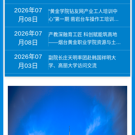
06月22日
赛中获奖9项
2026年07
“黄金学院钻友网产业工人培训中
月08日
2026年
我校5项课题获得山东省教育科学“十四五”
心”第一期 凿岩台车操作工培训班
06月21日
规划课题立项
正式开班
2026年07
产教深融育工匠 科创赋能筑高地
月08日
——烟台黄金职业学院资源与土木
工程系专业群建设纪实
2026年07
副院长庄天明率团赴韩国祥明大
月03日
学、高丽大学访问交流