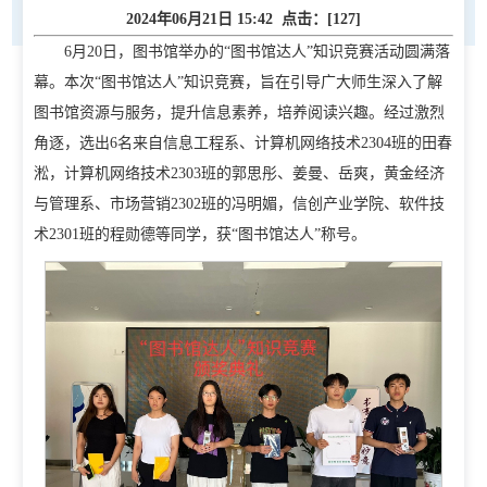
2024年06月21日 15:42 点击：[
127
]
6月20日，图书馆举办的“图书馆达人”知识竞赛活动圆满落
幕。本次“图书馆达人”知识竞赛，旨在引导广大师生深入了解
图书馆资源与服务，提升信息素养，培养阅读兴趣。经过激烈
角逐，选出6名来自信息工程系、计算机网络技术2304班的田春
淞，计算机网络技术2303班的郭思彤、姜曼、岳爽，黄金经济
与管理系、市场营销2302班的冯明媚，信创产业学院、软件技
首页
术2301班的程勋德等同学，获“图书馆达人”称号。
学校概况
学校简介
现任领导
校徽校训校风
办学定位
校庆日
学院规划
党建工作
招生就业