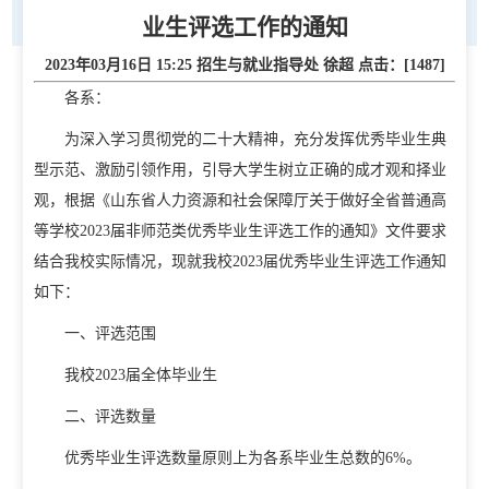
业生评选工作的通知
2023年03月16日 15:25 招生与就业指导处 徐超 点击：[
1487
]
各系：
为深入学习贯彻党的二十大精神，充分发挥优秀毕业生典
型示范、激励引领作用，引导大学生树立正确的成才观和择业
观，根据《山东省人力资源和社会保障厅关于做好全省普通高
等学校2023届非师范类优秀毕业生评选工作的通知》文件要求
结合我校实际情况，现就我校2023届优秀毕业生评选工作通知
如下：
一、评选范围
首页
我校2023届全体毕业生
二、评选数量
学校概况
优秀毕业生评选数量原则上为各系毕业生总数的6%。
学校简介
现任领导
校徽校训校风
办学定位