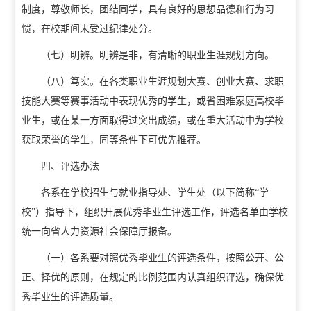
制度，尊敬师长，团结同学，具有良好的思想品德和行为习
惯，在校期间未受过纪律处分。
（七）明辨。明辨是非，有清晰的职业生涯规划方向。
（八）笃实。在各类职业生涯规划大赛、创业大赛、求职
教学动态
技能大赛等赛事活动中表现优秀的学生，或省困难家庭高校毕
教学建设
业生，或在某一方面取得过突出成绩，或在重大活动中为学校
校企合作
获取荣誉的学生，同等条件下可优先推荐。
教学运行
人才招聘
四、评选办法
学籍管理
各系在学校招生与就业指导处、学生处（以下简称“学
信息公开
考务工作
校”）指导下，组织开展优秀毕业生评选工作，评选名单由学校
统一向省人力资源社会保障厅报备。
（一）各系要对照优秀毕业生的评选条件，按照公开、公
正、择优的原则，在规定的比例范围内认真组织评选，确保优
秀毕业生的评选质量。