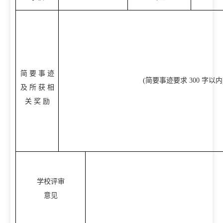
简 要 事 迹
(简要事迹要求 300 字以内
及 所 获 相
关 奖 励
学校评审
意见