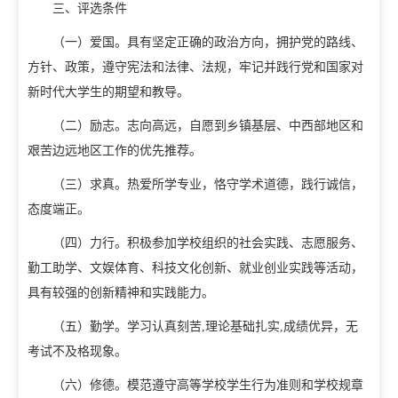
校庆日
学院规划
三、评选条件
（一）爱国。具有坚定正确的政治方向，拥护党的路线、
党建工作
方针、政策，遵守宪法和法律、法规，牢记并践行党和国家对
新时代大学生的期望和教导。
招生就业
（二）励志。志向高远，自愿到乡镇基层、中西部地区和
招生信息网
就业信息网
艰苦边远地区工作的优先推荐。
组织机构
（三）求真。热爱所学专业，恪守学术道德，践行诚信，
态度端正。
教学机构
教辅机构
党政机构
（四）力行。积极参加学校组织的社会实践、志愿服务、
勤工助学、文娱体育、科技文化创新、就业创业实践等活动，
具有较强的创新精神和实践能力。
（五）勤学。学习认真刻苦,理论基础扎实,成绩优异，无
考试不及格现象。
（六）修德。模范遵守高等学校学生行为准则和学校规章