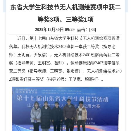
东省大学生科技节无人机测绘赛项中获二
等奖3项、三等奖1项
2025年12月30日 09:29 点击：[
34
]
近日，第十七届山东省大学生科技节无人机测绘赛项圆满
落幕。我校无人机测绘技术2403班郭一卓获二等奖（指导老
师：王明宽、尹泉清），无人机测绘技术2401班解雨萌获二等
奖（指导老师：王明宽、葛帅），运动健康指导2403班李俊硕
首页
获二等奖（指导老师：王明宽、张宏博），无人机测绘技术240
2班张贵钰获三等奖（指导老师：王明宽、穆豪祥）。
学校概况
学校简介
现任领导
校徽校训校风
办学定位
校庆日
学院规划
党建工作