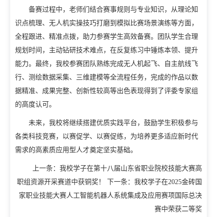
备赛过程中，老师们结合赛事规则与专业知识，从理论知
教学动态
识点梳理、无人机实操技巧打磨到模拟比赛场景演练等方面，
教学建设
校企合作
全程跟进、精准点拨，助力参赛学生高效备赛。团队学生合理
教学运行
规划时间，主动钻研技术难点，在反复练习中锤炼本领、提升
人才招聘
能力。最终，我校参赛团队熟练完成无人机起飞、自主航线飞
学籍管理
行、测绘数据采集、三维建模等全流程任务，完成的作品以数
信息公开
考务工作
据精准、成果完整、创新性较高等出色表现得到了评委专家组
的高度认可。
未来，我校将继续搭建优质实践平台，鼓励学生积极参与
各类科技竞赛，以赛促学、以赛促练，为培养更多适应新时代
需求的高素质应用型人才奠定坚实基础。
上一条：
我校学子在第十八届山东省职业院校技能大赛高
职组资源开采赛道中获铜奖！
下一条：
我校学子在2025金砖国
家职业技能大赛人工智能机器人系统集成及应用赛项国际总决
赛中荣获二等奖