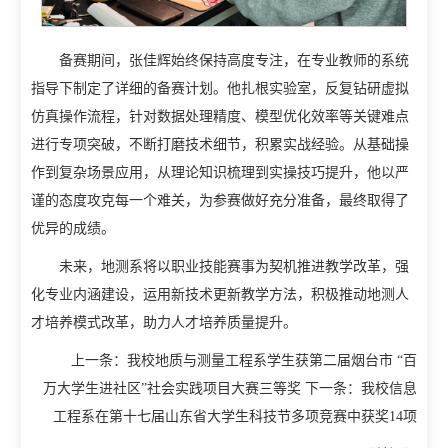
教学动态
教学建设
备赛期间，张佳辉始终保持高度专注，在专业教师的系统
校企合作
指导下制定了详细的备赛计划。他扎根实验室，反复钻研虚拟
教学运行
仿真操作流程，针对数据处理精度、模型优化效率等关键难点
人才招聘
学籍管理
进行专项突破，不断打磨技术细节，积累实战经验。从基础操
作到复杂场景应用，从理论知识梳理到实操技巧提升，他以严
信息公开
考务工作
谨的态度攻克每一个难关，为参赛做好充分准备，最终取得了
优异的成绩。
未来，地测系将以职业技能赛事为契机推进教学改革，强
化专业内涵建设，运用新技术更新教学方法，积极推动地测人
才培养模式改革，助力人才培养质量提升。
上一条：
我校地质与测量工程系学生获第二届烟台市 “百
万大学生进社区”社会实践项目大赛三等奖
下一条：
我校信息
工程系在第十七届山东省大学生科技节多项竞赛中获奖14项