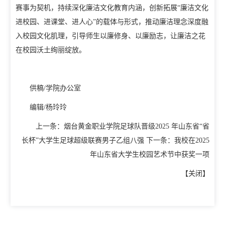
赛事为契机，持续深化廉洁文化教育内涵，创新拓展“廉洁文化
教学动态
进校园、进课堂、进人心”的载体与形式，推动廉洁理念深度融
教学建设
校企合作
入校园文化肌理，引导师生以廉修身、以廉励志，让廉洁之花
教学运行
在校园沃土绚丽绽放。
人才招聘
学籍管理
信息公开
供稿/学院办公室
考务工作
编辑/杨玲玲
上一条：
烟台黄金职业学院足球队晋级2025 年山东省“省
长杯”大学生足球超级联赛男子乙组八强
下一条：
我校在2025
年山东省大学生校园艺术节中获奖一项
【
关闭
】