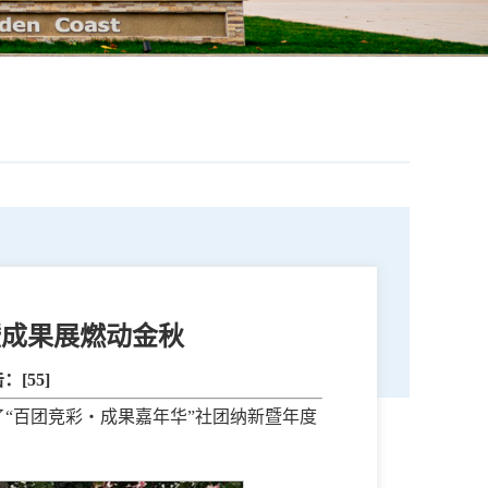
暨成果展燃动金秋
击：[
55
]
展了“百团竞彩・成果嘉年华”社团纳新暨年度