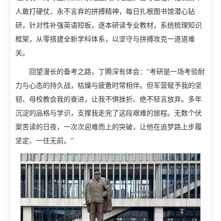
人敢打硬仗、永不言弃的拼搏精神，每日扎根图书馆潜心钻
研，针对性补强英语短板，逐本研读专业教材，系统梳理知识
框架，从零搭建全新学科体系，以坚守与拼搏攻克一道道难
关。
回望漫长的备考之路，丁腾深有体会：“考研是一场考验耐
力与心态的持久战，枯燥与疲惫时常相伴。但军营赋予我的坚
韧、母校教会我的奋进，让我不惧挫折、绝不轻言放弃。多年
沉淀的品格与学识，支撑我走完了这段艰难的旅程。无数个伏
案苦读的日夜，一次次迎难而上的突破，让他在追梦路上步履
坚定、一往无前。”