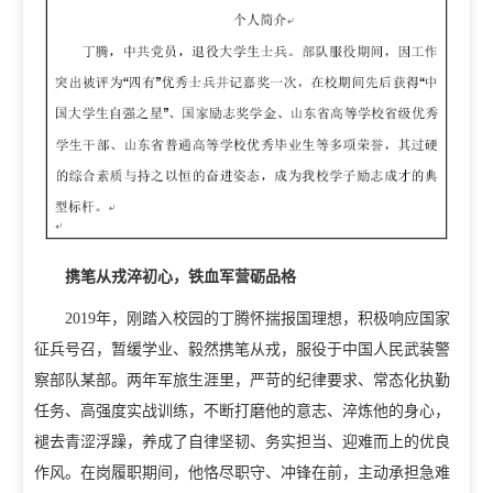
校庆日
学院规划
党建工作
招生就业
招生信息网
就业信息网
组织机构
携笔从戎淬初心，铁血军营砺品格
教学机构
教辅机构
党政机构
2019年，刚踏入校园的丁腾怀揣报国理想，积极响应国家
征兵号召，暂缓学业、毅然携笔从戎，服役于中国人民武装警
察部队某部。两年军旅生涯里，严苛的纪律要求、常态化执勤
任务、高强度实战训练，不断打磨他的意志、淬炼他的身心，
褪去青涩浮躁，养成了自律坚韧、务实担当、迎难而上的优良
作风。在岗履职期间，他恪尽职守、冲锋在前，主动承担急难