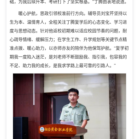
础，为我后续升本、考研打下了坚实根基。”丁腾由衷地说道。
暖心护航，思政引领校准前行方向。辅导员刘宝芹坚持以
生为本、温情育人，全程关注丁腾复学后的心态变化、学习进
度与思想动态。针对他返校初期难以适应校园节奏的问题，耐
心疏导情绪、缓解压力；在学生工作、升学规划等关键节点精
准点拨、暖心助力，以亦师亦友的陪伴为他保驾护航。“复学初
期我一度陷入迷茫，是刘
老师不断鼓励我、指引我，包容我的
不足、助力我的成长，是我求学路上最可靠的引路人。”