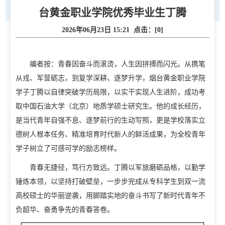
台黄金职业学院优秀毕业生丁腾
2026年06月23日 15:21 点击：[
0
]
编者按：青春因奋斗而滚烫，人生因拼搏而闪光。从携笔
从戎、军营砺志，到复学深耕、逐梦升学，烟台黄金职业学院
学子丁腾以自律突破学历局限，以实干实现人生进阶，成功考
取中国石油大学（北京）地质学硕士研究生。他的成长经历，
是当代青年自强不息、逐梦前行的生动写照，更是学校落实立
德树人根本任务、精准培育时代新人的鲜活成果，为全校青年
学子树立了可感可学的励志榜样。
青春无捷径，笃行方致远。丁腾以军旅磨砺品格，以勤学
首页
锤炼本领，以坚持打破壁垒，一步步完成从专科学生到双一流
高校硕士的华丽逆袭，用脚踏实地的奋斗书写了新时代青年不
学校概况
负韶华、奋勇争先的青春答卷。
学校简介
现任领导
校徽校训校风
办学定位