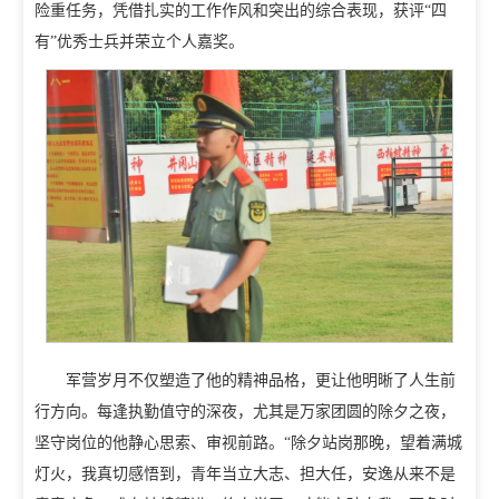
险重任务，凭借扎实的工作
作风和突出的综合表现，获评“四
有”优秀士兵并荣立个人嘉奖。
教学动态
教学建设
校企合作
教学运行
人才招聘
学籍管理
信息公开
考务工作
军营岁月不仅塑造了他的精神品格，更让他明晰了人生前
行方向。每逢执勤值守的深夜，尤其是万家团圆的除夕之夜，
坚守岗位的他静心思索、审视前路。“除夕站岗那晚，望着满城
灯火，我真切感悟到，青年当立大志、担大任，安逸从来不是