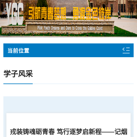
当前位置
学子风采
戎装铸魂砺青春 笃行逐梦启新程——记烟