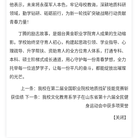
他表示，未来将永葆军人本色，牢记母校教诲，深耕地质科研
领域，勤学钻研、砥砺前行，为新一轮找矿突破战略行动贡献
青春力量！
丁腾的励志故事，是烟台黄金职业学院育人成果的生动缩
影。学校始终坚守育人初心，构建起思政引领、学业指导、心
理疏导、升学帮扶、资助育人的全方位育人体系，打通专科、
本科、硕士阶梯式成长通道，用心守护每一份青春梦想，全力
托举每一位追梦学子，让每一份平凡的奋斗，都能绽放出璀璨
的光芒。
上一条：
我校在第二届全国职业院校地质找矿技能竞赛斩
获佳绩
下一条：
我校文化教育系学子在山东省第十六届全民健
身运动会中获多项荣誉
【
关闭
】