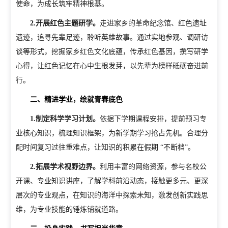
使命，为成长筑牢精神根基。
招生就业
2.
开展红色主题研学。
走进家乡的革命纪念馆、红色遗址
招生信息网
就业信息网
遗迹，追寻先辈足迹，聆听英雄故事。通过实地参观、调研访
谈等形式，挖掘家乡红色文化底蕴，传承红色基因，撰写研学
组织机构
心得，让红色记忆在心中生根发芽，以先辈为榜样砥砺奋进前
行。
教学机构
教辅机构
党政机构
二、精进学业，绘就青春底色
1.
制定科学学习计划。
依据下学期课程安排，提前预习专
业核心知识，梳理知识框架，为新学期学习抢占先机。合理分
配时间复习过往重难点，让知识的积累在假期 “不断档”。
2.
拓展学术视野边界。
利用丰富的网络资源，参与名校公
开课、专业知识讲座，了解学科前沿动态，接触更多元、更深
层次的专业观点，在知识的海洋中探索未知，激发创新实践思
维，为专业技能的锤炼铺就道路。