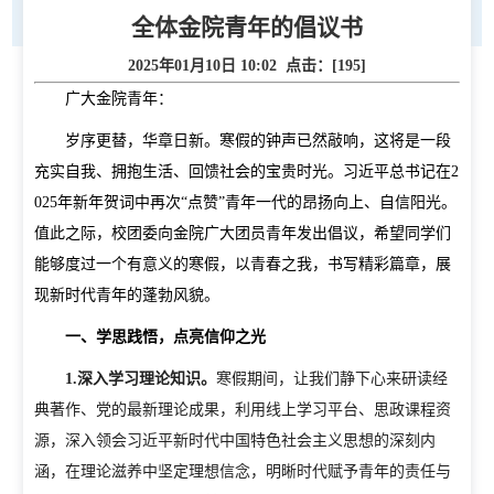
全体金院青年的倡议书
2025年01月10日 10:02 点击：[
195
]
广大金院青年：
岁序更替，华章日新。寒假的钟声已然敲响，这将是一段
充实自我、拥抱生活、回馈社会的宝贵时光。习近平总书记在2
025年新年贺词中再次“点赞”青年一代的昂扬向上、自信阳光。
值此之际，校团委向金院广大团员青年发出倡议，希望同学们
能够度过一个有意义的寒假，以青春之我，书写精彩篇章，展
首页
现新时代青年的蓬勃风貌。
学校概况
一、学思践悟，点亮信仰之光
1.
深入学习理论知识。
寒假期间，让我们静下心来研读经
学校简介
现任领导
校徽校训校风
办学定位
典著作、党的最新理论成果，利用线上学习平台、思政课程资
校庆日
学院规划
源，深入领会习近平新时代中国特色社会主义思想的深刻内
党建工作
涵，在理论滋养中坚定理想信念，明晰时代赋予青年的责任与