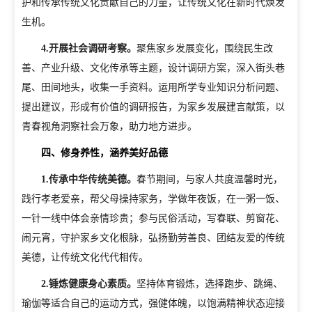
护和传承传统文化贡献自己的力量，让传统文化在新时代焕发
生机。
4.
开展社会调研考察。
聚焦家乡发展变化，围绕民生改
善、产业升级、文化传承等主题，设计调研方案，深入街头巷
尾、田间地头，收集一手资料。运用所学专业知识分析问题、
提出建议，形成有价值的调研报告，为家乡发展建言献策，以
青春视角洞察社会万象，助力地方进步。
四、修身养性，涵养美好品德
1.
传承中华传统美德。
春节期间，与家人共度温馨时光，
践行孝老爱亲，帮父母操持家务，学做年夜饭，在一粥一饭、
一针一线中体会亲情珍贵；参与民俗活动，写春联、剪窗花、
闹元宵，守护家乡文化根脉，弘扬勤劳善良、团结友爱的传统
美德，让传统文化代代相传。
2.
锤炼健康身心素质。
坚持体育锻炼，选择跑步、跳绳、
瑜伽等适合自己的运动方式，强健体魄，以饱满精神状态迎接