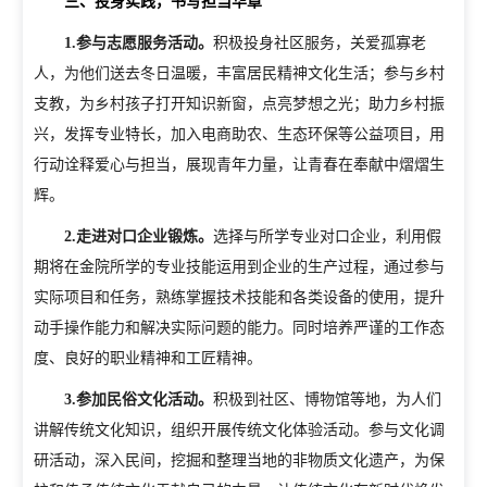
三、投身实践，书写担当华章
1.
参与志愿服务活动。
积极投身社区服务，关爱孤寡老
教学动态
人，为他们送去冬日温暖，丰富居民精神文化生活；参与乡村
教学建设
支教，为乡村孩子打开知识新窗，点亮梦想之光；助力乡村振
校企合作
兴，发挥专业特长，加入电商助农、生态环保等公益项目，用
教学运行
行动诠释爱心与担当，展现青年力量，让青春在奉献中熠熠生
人才招聘
学籍管理
辉。
信息公开
考务工作
2.
走进对口企业锻炼。
选择与所学专业对口企业，利用假
期将在金院所学的专业技能运用到企业的生产过程，通过参与
实际项目和任务，熟练掌握技术技能和各类设备的使用，提升
动手操作能力和解决实际问题的能力。同时培养严谨的工作态
度、良好的职业精神和工匠精神。
3.
参加民俗文化活动。
积极到社区、博物馆等地，为人们
讲解传统文化知识，组织开展传统文化体验活动。参与文化调
研活动，深入民间，挖掘和整理当地的非物质文化遗产，为保