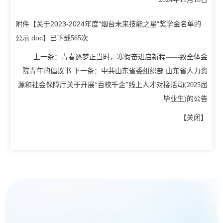
招生信息网
就业信息网
附件【
关于2023-2024年度“烟台未来技能之星“奖学金名单的
组织机构
公示.doc
】已下载
次
565
上一条：
青春逐梦正当时，寒假奋进启新程——致全体金
教学机构
教辅机构
党政机构
院青年的倡议书
下一条：
中共山东省委组织部 山东省人力资
源和社会保障厅关于开展“百校千企”线上人才对接活动(2025届
毕业生)的公告
【
关闭
】