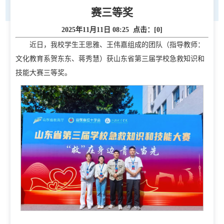
赛三等奖
2025年11月11日 08:25 点击：[
0
]
近日，我校学生王思雅、王伟嘉组成的团队（指导教师：
文化教育系贺东东、蒋秀慧）获山东省第三届学校急救知识和
技能大赛三等奖。
首页
学校概况
学校简介
现任领导
校徽校训校风
办学定位
校庆日
学院规划
党建工作
招生就业