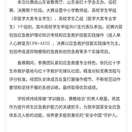
本次比赛由山东省教育厅、山东省红十字会主办，设初
招生信息网
就业信息网
赛、决赛两个阶段。大赛设置中小学教师组、高校学生甲组
（非医学大类专业学生）、高校学生乙组（医学大类专业学
组织机构
生）3个组别，其中高校学生甲组共67支代表队参加。初赛内容
包括应急救护理论知识考核和应急救护技能实践操作（成人单
教学机构
教辅机构
党政机构
人心肺复苏CPR+AED），决赛以应急救护技能实践操作为主，
包括呼吸道异物梗阻的急救和创伤急救等多个实操项目。
备赛期间，参赛团队紧扣应急救援专业特色，依托红十字
生命救护基地与红十字救护先锋队社团，精准对标竞赛流程与
评分标准。经团队全体成员反复打磨操作细节、不断规范动作
要领和坚持不懈的系统训练，最终取得优异成绩。
学校将持续厚植“学训融合、赛教结合”的育人根基，将其
作为提升师生应急救护能力的关键抓手，为筑牢国家安全应急
体系注入新的动能，培养更多能担重任的“安全中国”守护人。