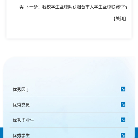
奖
下一条：
我校学生篮球队获烟台市大学生篮球联赛季军
【
关闭
】
优秀园丁
优秀党员
优秀毕业生
优秀学生