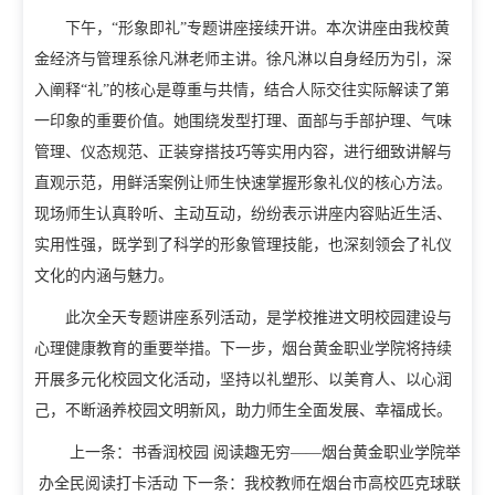
教学动态
下午，“形象即礼”专题讲座接续开讲。本次讲座由我校黄
金经济与管理系徐凡淋老师主讲。徐凡淋以自身经历为引，深
教学建设
校企合作
入阐释“礼”的核心是尊重与共情，结合人际交往实际解读了第
教学运行
一印象的重要价值。她围绕发型打理、面部与手部护理、气味
人才招聘
管理、仪态规范、正装穿搭技巧等实用内容，进行细致讲解与
学籍管理
直观示范，用鲜活案例让师生快速掌握形象礼仪的核心方法。
信息公开
考务工作
现场师生认真聆听、主动互动，纷纷表示讲座内容贴近生活、
实用性强，既学到了科学的形象管理技能，也深刻领会了礼仪
文化的内涵与魅力。
此次全天专题讲座系列活动，是学校推进文明校园建设与
心理健康教育的重要举措。下一步，烟台黄金职业学院将持续
开展多元化校园文化活动，坚持以礼塑形、以美育人、以心润
己，不断涵养校园文明新风，助力师生全面发展、幸福成长。
上一条：
书香润校园 阅读趣无穷——烟台黄金职业学院举
办全民阅读打卡活动
下一条：
我校教师在烟台市高校匹克球联