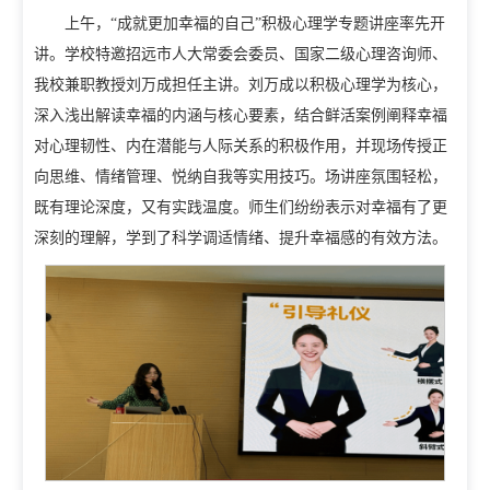
招生就业
上午，“成就更加幸福的自己”积极心理学专题讲座率先开
招生信息网
就业信息网
讲。学校特邀招远市人大常委会委员、国家二级心理咨询师、
我校兼职教授刘万成担任主讲。刘万成以积极心理学为核心，
组织机构
深入浅出解读幸福的内涵与核心要素，结合鲜活案例阐释幸福
对心理韧性、内在潜能与人际关系的积极作用，并现场传授正
教学机构
教辅机构
党政机构
向思维、情绪管理、悦纳自我等实用技巧。场讲座氛围轻松，
既有理论深度，又有实践温度。师生们纷纷表示对幸福有了更
深刻的理解，学到了科学调适情绪、提升幸福感的有效方法。