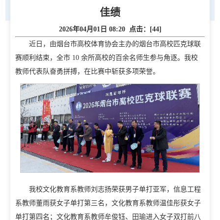
佳绩
2026年04月01日 08:20 点击：[
44
]
近日，由烟台市高校体育协会主办的烟台市高校匹克球联
赛顺利结束，全市 10 余所高校的百余名师生参与角逐。我校
教师代表队奋勇拼搏，在比赛中斩获多项荣誉。
首页
学校概况
学校简介
现任领导
校徽校训校风
办学定位
校庆日
学院规划
我校文化教育系教师刘志扬荣获男子单打亚军，信息工程
党建工作
系教师董雨获女子单打第三名，文化教育系教师温佳彤获女子
招生就业
单打第四名；文化教育系教师牟俊钰、田瑜进入女子双打前八