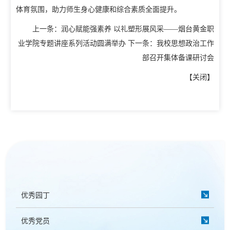
教学动态
体育氛围，助力师生身心健康和综合素质全面提升。
教学建设
上一条：
润心赋能强素养 以礼塑形展风采——烟台黄金职
校企合作
业学院专题讲座系列活动圆满举办
下一条：
我校思想政治工作
教学运行
部召开集体备课研讨会
人才招聘
学籍管理
【
关闭
】
信息公开
考务工作
优秀园丁
优秀党员