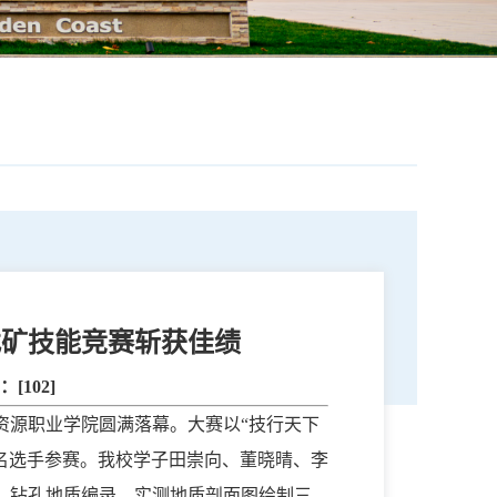
找矿技能竞赛斩获佳绩
击：[
102
]
资源职业学院圆满落幕。大赛以“技行天下
44名选手参赛。我校学子田崇向、董晓晴、李
、钻孔地质编录、实测地质剖面图绘制三